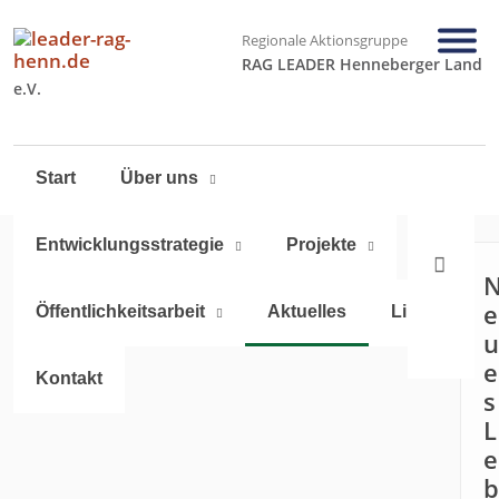
Regionale Aktionsgruppe
RAG LEADER Henneberger Land
e.V.
Navigation
Start
Über uns
überspringen
Entwicklungsstrategie
Projekte
e
Öffentlichkeitsarbeit
Aktuelles
Links
u
e
Kontakt
s
L
e
b