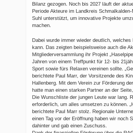
Bilanz gezogen. Noch bis 2027 läuft der aktue
Periode Akteure im Landkreis Schmalkalden-M
Suhl unterstützt, um innovative Projekte um
machen.
Dabei wurde immer wieder deutlich, welches
kann. Das zeigten beispielsweise auch die Ak
Mitgliederversammlung ihr Projekt „Haselpipe“
Jahren von einem Treffpunkt für 12- bis 21jähr
Sport sowie fürs Relaxen vereinen sollte. „G
berichtete Paul Marr, der Vorsitzende des Ki
Hallenberg. Mit dem Verein zur Förderung der
hatte man einen starken Partner an der Seite
Die Wunschliste der jungen Leute war lang. 
erforderlich, um alles umsetzen zu können. „H
berichtete Paul Marr stolz. Regionale Unter
einen Tag vor der Eröffnung haben wir noch
dahinter und gab einen Zuschuss.
Dank der finanziellen Förderung über die R