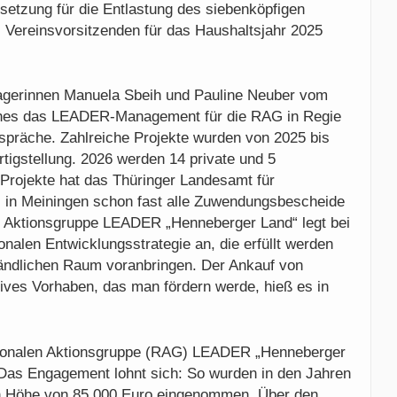
etzung für die Entlastung des siebenköpfigen
s Vereinsvorsitzenden für das Haushaltsjahr 2025
agerinnen Manuela Sbeih und Pauline Neuber vom
hes das LEADER-Management für die RAG in Regie
espräche. Zahlreiche Projekte wurden von 2025 bis
rtigstellung. 2026 werden 14 private und 5
rojekte hat das Thüringer Landesamt für
 in Meiningen schon fast alle Zuwendungsbescheide
le Aktionsgruppe LEADER „Henneberger Land“ legt bei
onalen Entwicklungsstrategie an, die erfüllt werden
 ländlichen Raum voranbringen. Der Ankauf von
ives Vorhaben, das man fördern werde, hieß es in
egionalen Aktionsgruppe (RAG) LEADER „Henneberger
. Das Engagement lohnt sich: So wurden in den Jahren
in Höhe von 85.000 Euro eingenommen. Über den