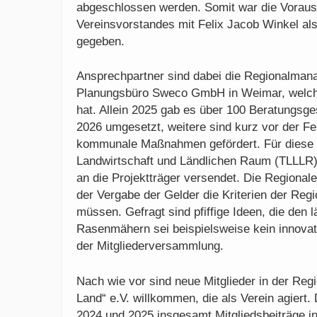
abgeschlossen werden. Somit war die Vorauss
Vereinsvorstandes mit Felix Jacob Winkel al
gegeben.
Ansprechpartner sind dabei die Regionalman
Planungsbüro Sweco GmbH in Weimar, welc
hat. Allein 2025 gab es über 100 Beratungsg
2026 umgesetzt, weitere sind kurz vor der Fe
kommunale Maßnahmen gefördert. Für diese P
Landwirtschaft und Ländlichen Raum (TLLLR)
an die Projektträger versendet. Die Regiona
der Vergabe der Gelder die Kriterien der Regi
müssen. Gefragt sind pfiffige Ideen, die den
Rasenmähern sei beispielsweise kein innovat
der Mitgliederversammlung.
Nach wie vor sind neue Mitglieder in der R
Land“ e.V. willkommen, die als Verein agiert
2024 und 2025 insgesamt Mitgliedsbeiträge 