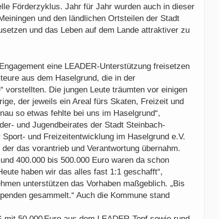
lle Förderzyklus. Jahr für Jahr wurden auch in dieser
einingen und den ländlichen Ortsteilen der Stadt
zusetzen und das Leben auf dem Lande attraktiver zu
 Engagement eine LEADER-Unterstützung freisetzen
teure aus dem Haselgrund, die in der
 vorstellten. Die jungen Leute träumten vor einigen
ige, der jeweils ein Areal fürs Skaten, Freizeit und
enau so etwas fehlte bei uns im Haselgrund“,
nder- und Jugendbeirates der Stadt Steinbach-
 Sport- und Freizeitentwicklung im Haselgrund e.V.
, der das vorantrieb und Verantwortung übernahm.
Rund 400.000 bis 500.000 Euro waren da schon
eute haben wir das alles fast 1:1 geschafft“,
nehmen unterstützen das Vorhaben maßgeblich. „Bis
 Spenden gesammelt.“ Auch die Kommune stand
AG mit 50.000 Euro aus dem LEADER‑Topf sowie rund