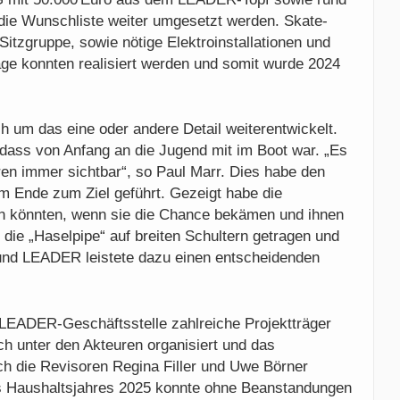
die Wunschliste weiter umgesetzt werden. Skate-
itzgruppe, sowie nötige Elektroinstallationen und
age konnten realisiert werden und somit wurde 2024
ch um das eine oder andere Detail weiterentwickelt.
dass von Anfang an die Jugend mit im Boot war. „Es
aren immer sichtbar“, so Paul Marr. Dies habe den
m Ende zum Ziel geführt. Gezeigt habe die
n könnten, wenn sie die Chance bekämen und ihnen
die „Haselpipe“ auf breiten Schultern getragen und
und LEADER leistete dazu einen entscheidenden
LEADER-Geschäftsstelle zahlreiche Projektträger
ch unter den Akteuren organisiert und das
ch die Revisoren Regina Filler und Uwe Börner
s Haushaltsjahres 2025 konnte ohne Beanstandungen