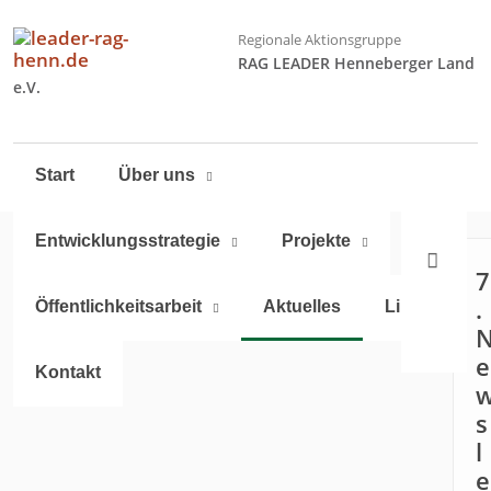
Regionale Aktionsgruppe
RAG LEADER Henneberger Land
e.V.
Navigation
Start
Über uns
überspringen
Entwicklungsstrategie
Projekte
7
.
Öffentlichkeitsarbeit
Aktuelles
Links
e
Kontakt
s
l
e