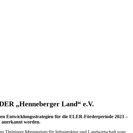
ADER „Henneberger Land“ e.V.
en Entwicklungsstrategien für die ELER-Förderperiode 2023 –
7 anerkannt worden.
dem Thüringer Ministerium für Infrastruktur und Landwirtschaft vom