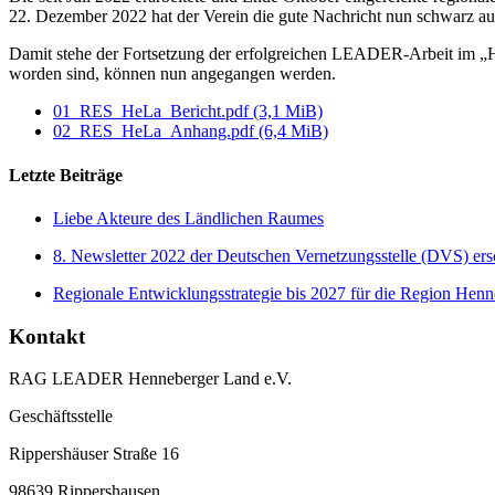
22. Dezember 2022 hat der Verein die gute Nachricht nun schwarz auf
Damit stehe der Fortsetzung der erfolgreichen LEADER-Arbeit im „Hen
worden sind, können nun angegangen werden.
01_RES_HeLa_Bericht.pdf (3,1 MiB)
02_RES_HeLa_Anhang.pdf (6,4 MiB)
Letzte Beiträge
Liebe Akteure des Ländlichen Raumes
8. Newsletter 2022 der Deutschen Vernetzungsstelle (DVS) er
Regionale Entwicklungsstrategie bis 2027 für die Region Henn
Kontakt
RAG LEADER Henneberger Land e.V.
Geschäftsstelle
Rippershäuser Straße 16
98639 Rippershausen